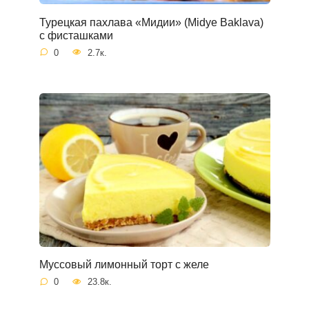
Турецкая пахлава «Мидии» (Midye Baklava)
с фисташками
0
2.7к.
Муссовый лимонный торт с желе
0
23.8к.