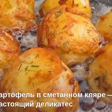
артофель в сметанном кляре 
астоящий деликатес