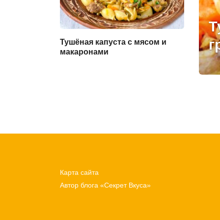
Т
г
Тушёная капуста с мясом и
макаронами
Пагинация
записей
Карта сайта
Автор блога «Секрет Вкуса»