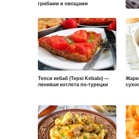
грибами и овощами
Тепси кебаб (Tepsi Kebabı) —
Жарк
ленивая котлета по-турецки
сухо