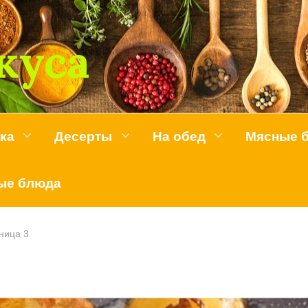
куса
ка
Десерты
На обед
Мясные 
ые блюда
ница 3