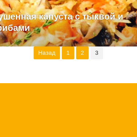
ушенная капуста с тыквой и
рибами
Назад
1
2
3