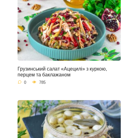
Грузинський салат «Ацецилі» з куркою,
перцем та баклажаном
0
785