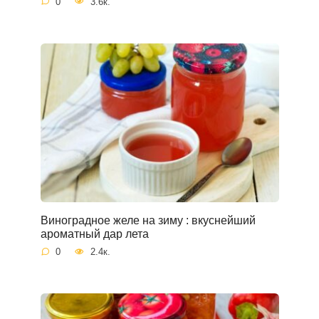
0
3.6к.
Виноградное желе на зиму : вкуснейший
ароматный дар лета
0
2.4к.