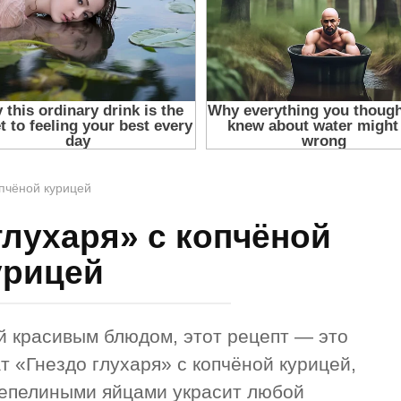
опчёной курицей
глухаря» с копчёной
урицей
й красивым блюдом, этот рецепт — это
т «Гнездо глухаря» с копчёной курицей,
епелиными яйцами украсит любой