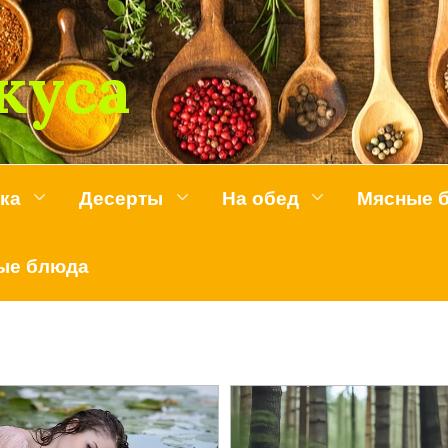
куса
ка
Десерты
На обед
Мясные 
ые блюда