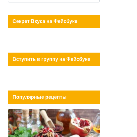
for:
Секрет Вкуса на Фейсбуке
Вступить в группу на Фейсбуке
Популярные рецепты