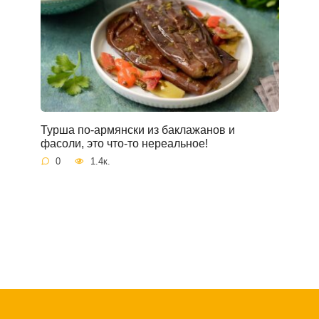
Турша по-армянски из баклажанов и
фасоли, это что-то нереальное!
0
1.4к.