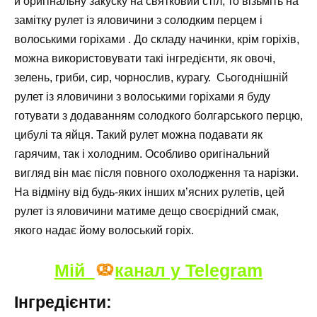
й оригінальну закуску на святковий стіл, то візьміть на
замітку рулет із яловичини з солодким перцем і
волоськими горіхами . До складу начинки, крім горіхів,
можна використовувати такі інгредієнти, як овочі,
зелень, гриби, сир, чорнослив, курагу. Сьогоднішній
рулет із яловичини з волоськими горіхами я буду
готувати з додаванням солодкого болгарського перцю,
цибулі та яйця. Такий рулет можна подавати як
гарячим, так і холодним. Особливо оригінальний
вигляд він має після повного охолодження та нарізки.
На відміну від будь-яких інших м’ясних рулетів, цей
рулет із яловичини матиме дещо своєрідний смак,
якого надає йому волоський горіх.
Мій
канал у Telegram
Інгредієнти: