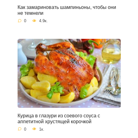
Как замариновать шампиньоны, чтобы они
не темнели
0
4.9к.
Курица в глазури из соевого соуса с
аппетитной хрустящей корочкой
0
1к.