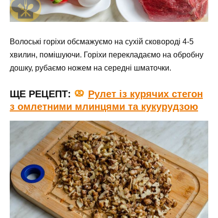
Волоські горіхи обсмажуємо на сухій сковороді 4-5
хвилин, помішуючи. Горіхи перекладаємо на обробну
дошку, рубаємо ножем на середні шматочки.
ЩЕ РЕЦЕПТ:
Рулет із курячих стегон
з омлетними млинцями та кукурудзою