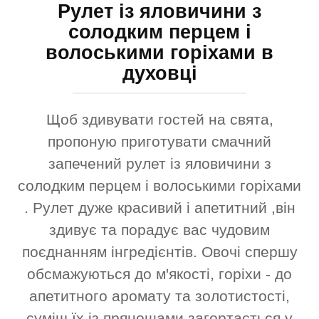
Рулет із яловичини з
солодким перцем і
волоськими горіхами в
духовці
Щоб здивувати гостей на свята,
пропоную приготувати смачний
запечений рулет із яловичини з
солодким перцем і волоськими горіхами
. Рулет дуже красивий і апетитний ,він
здивує та порадує вас чудовим
поєднанням інгредієнтів. Овочі спершу
обсмажуються до м'якості, горіхи - до
апетитного аромату та золотистості,
суміш їх із прянощами загортається у