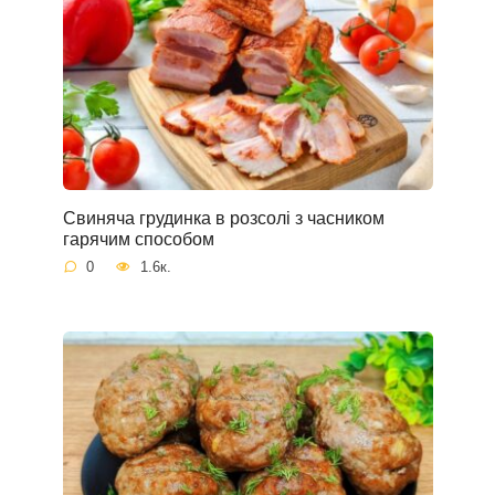
Свиняча грудинка в розсолі з часником
гарячим способом
0
1.6к.