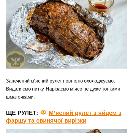
Запечений м’ясний рулет повністю охолоджуємо.
Видаляємо нитку. Нарізаємо м’ясо не дуже тонкими
шматочками.
ЩЕ РУЛЕТ:
М’ясний рулет з яйцем з
фаршу та свинячої вирізки