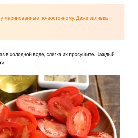
у маринованные по-восточному. Даже заливка
з в холодной воде, слегка их просушите. Каждый
ти.