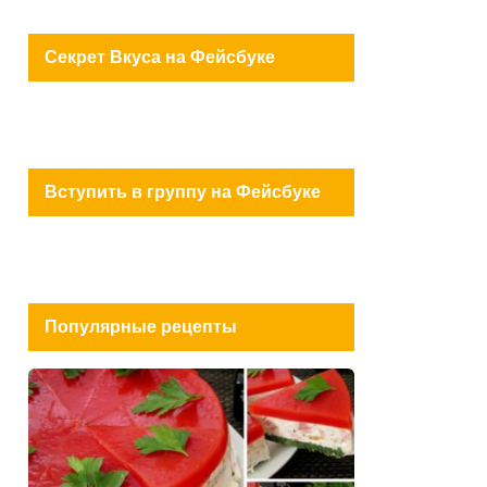
Секрет Вкуса на Фейсбуке
Вступить в группу на Фейсбуке
Популярные рецепты