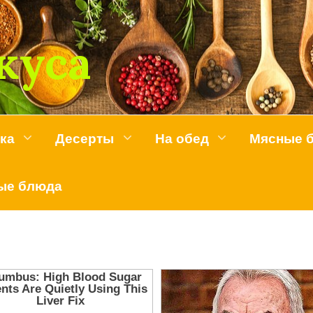
куса
ка
Десерты
На обед
Мясные 
ые блюда