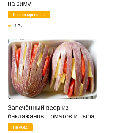
на зиму
Консервирование
1.7к.
Запечённый веер из
баклажанов ,томатов и сыра
На обед