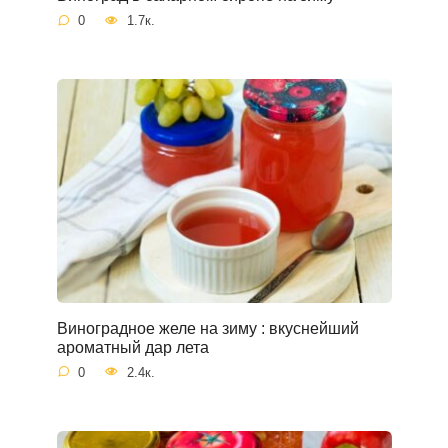
0
1.7к.
Виноградное желе на зиму : вкуснейший
ароматный дар лета
0
2.4к.