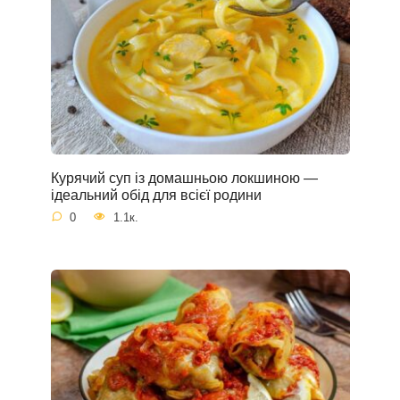
Курячий суп із домашньою локшиною —
ідеальний обід для всієї родини
0
1.1к.