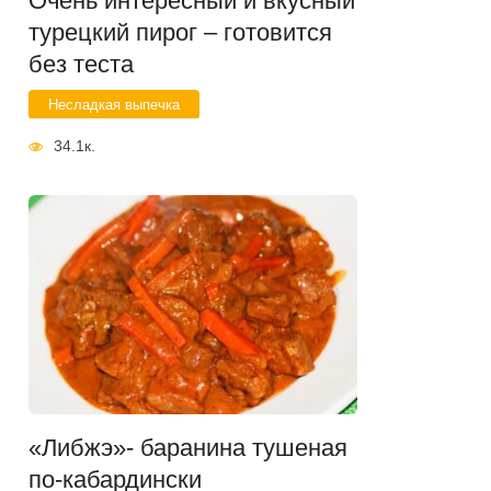
Очень интересный и вкусный
турецкий пирог – готовится
без теста
Несладкая выпечка
34.1к.
«Либжэ»- баранина тушеная
по-кабардински