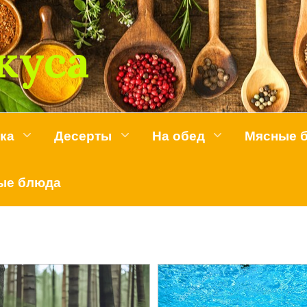
куса
ка
Десерты
На обед
Мясные 
ые блюда