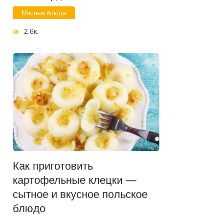
Мясные блюда
2.6к.
Как приготовить
картофельные клецки —
сытное и вкусное польское
блюдо