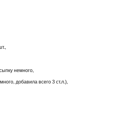
т.,
осыпку немного,
ного, добавила всего 3 ст.л.),