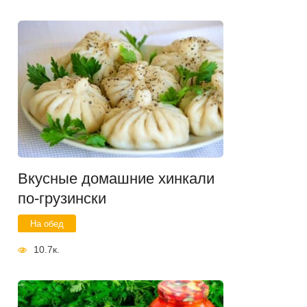
Вкусные домашние хинкали
по-грузински
На обед
10.7к.