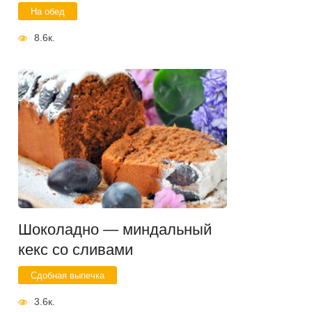
На обед
8.6к.
Шоколадно — миндальный
кекс со сливами
Сдобная выпечка
3.6к.