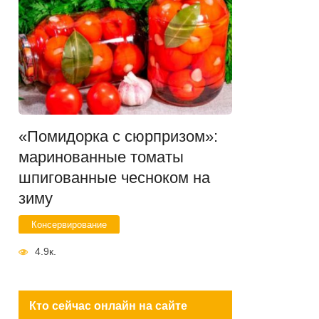
«Помидорка с сюрпризом»:
маринованные томаты
шпигованные чесноком на
зиму
Консервирование
4.9к.
Кто сейчас онлайн на сайте