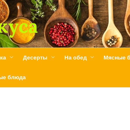
куса
ка
Десерты
На обед
Мясные 
ые блюда