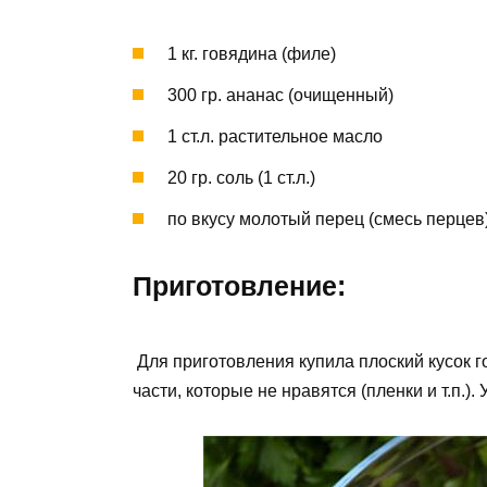
1
кг.
говядина
(филе)
300
гр.
ананас
(очищенный)
1
ст.л.
растительное масло
20
гр.
соль
(1 ст.л.)
по вкусу
молотый перец
(смесь перцев
Приготовление:
Для приготовления купила плоский кусок г
части, которые не нравятся (пленки и т.п.