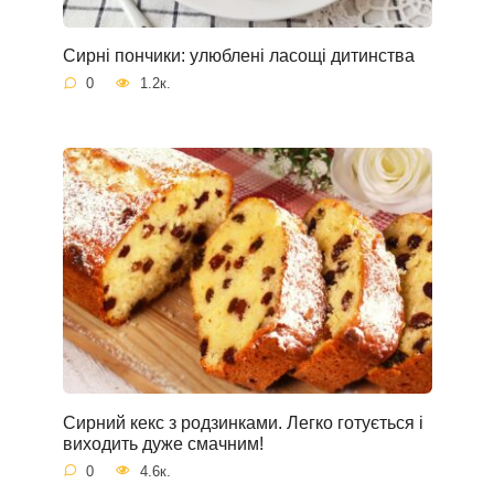
Сирні пончики: улюблені ласощі дитинства
0
1.2к.
Сирний кекс з родзинками. Легко готується і
виходить дуже смачним!
0
4.6к.