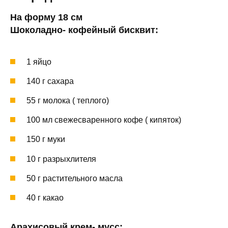
На форму 18 см
Шоколадно- кофейный бисквит:
1 яйцо
140 г сахара
55 г молока ( теплого)
100 мл свежесваренного кофе ( кипяток)
150 г муки
10 г разрыхлителя
50 г растительного масла
40 г какао
Арахисовый крем- мусс: