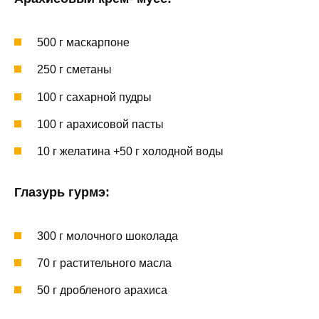
500 г маскарпоне
250 г сметаны
100 г сахарной пудры
100 г арахисовой пасты
10 г желатина +50 г холодной воды
Глазурь гурмэ:
300 г молочного шоколада
70 г растительного масла
50 г дробленого арахиса