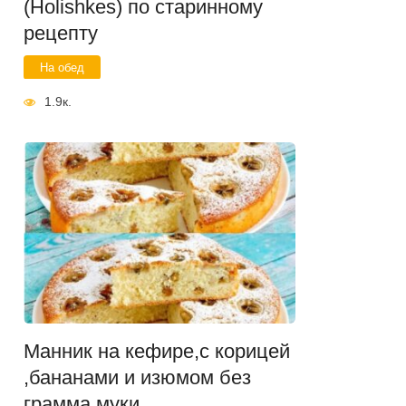
(Holishkes) по старинному
рецепту
На обед
1.9к.
Манник на кефире,с корицей
,бананами и изюмом без
грамма муки