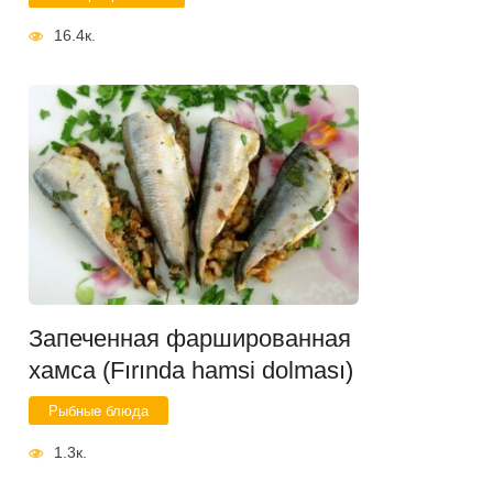
16.4к.
Запеченная фаршированная
хамса (Fırında hamsi dolması)
Рыбные блюда
1.3к.