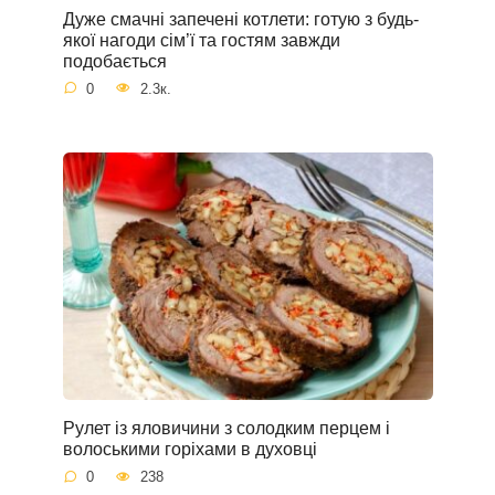
Дуже смачні запечені котлети: готую з будь-
якої нагоди сім’ї та гостям завжди
подобається
0
2.3к.
Рулет із яловичини з солодким перцем і
волоськими горіхами в духовці
0
238