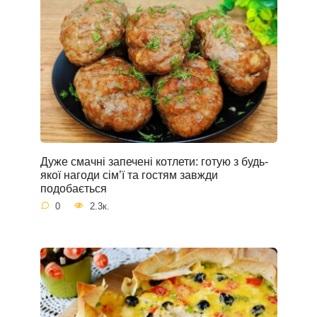
Дуже смачні запечені котлети: готую з будь-
якої нагоди сім’ї та гостям завжди
подобається
0
2.3к.