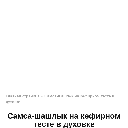
Главная страница
»
Самса-шашлык на кефирном тесте в
духовке
Самса-шашлык на кефирном
тесте в духовке