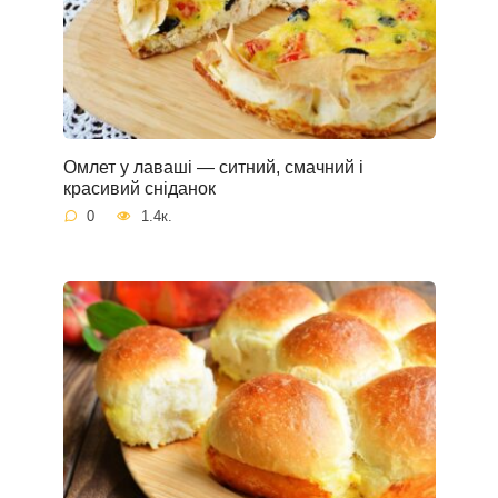
Омлет у лаваші — ситний, смачний і
красивий сніданок
0
1.4к.